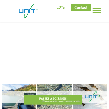
Tel.
Contact
Passe à poissons –
Définition et
Fonctionnement
Accueil
-
Glossary Terms
-
Passe à poissons –
Définition et Fonctionnement