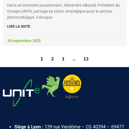
Dans un entretien passionnant, Alexandre Albanel, Président du
Groupe UNITe, partage sa vision stratégique pour le secteur
photovoltaïque. Il évoque
LIRE LA SUITE
10 septembre 2025
1
2
3
…
13
Siège à Lyon :
139 rue Vendôme – CS 40394 – 69477