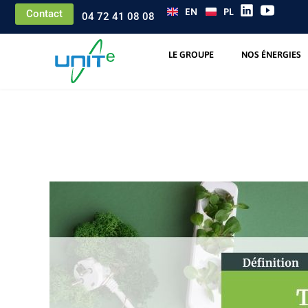
EN
PL
Contact
04 72 41 08 08
LE GROUPE
NOS ÉNERGIES
Transition énergétiqu
Accueil
-
Glossary Terms
-
Transition énergétique