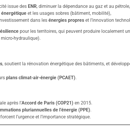
icité issue des
ENR
, diminuer la dépendance au gaz et au pétrole,
é énergétique
et les usages sobres (bâtiment, mobilité),
’investissement dans les
énergies propres
et l’innovation techno
résilience
pour les territoires, qui peuvent produire localement un
, micro-hydraulique).
es
, soutient la rénovation énergétique des bâtiments, et dévelop
eurs
plans climat-air-énergie (PCAET)
.
le après l’
Accord de Paris (COP21)
en 2015.
mmations pluriannuelles de l’énergie (PPE)
.
forcent l’urgence et l’importance stratégique.