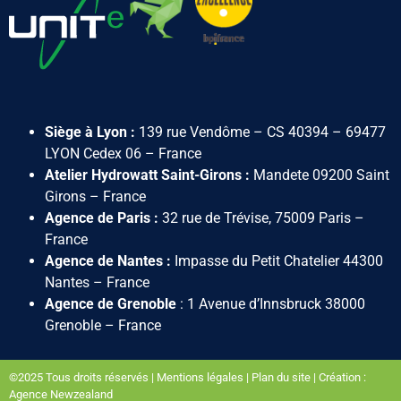
Siège à Lyon :
139 rue Vendôme – CS 40394 – 69477
LYON Cedex 06 – France
Atelier Hydrowatt Saint-Girons :
Mandete 09200 Saint
Girons – France
Agence de Paris :
32 rue de Trévise, 75009 Paris –
France
Agence de Nantes :
Impasse du Petit Chatelier 44300
Nantes – France
Agence de Grenoble
:
1 Avenue d’Innsbruck 38000
Grenoble
– France
©2025 Tous droits réservés |
Mentions légales
|
Plan du site
|
Création :
Agence Newzealand