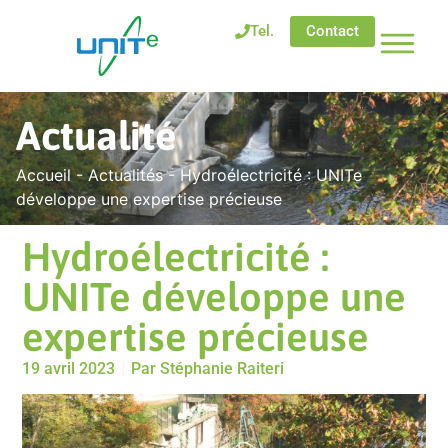
Tel.
Contact
Actualité
Accueil
-
Actualités
-
Hydroélectricité : UNITe
développe une expertise précieuse
Hydroélectricité :
UNITe développe une
expertise précieuse
19 avril 2023
Par
Stéphanie Raiteri