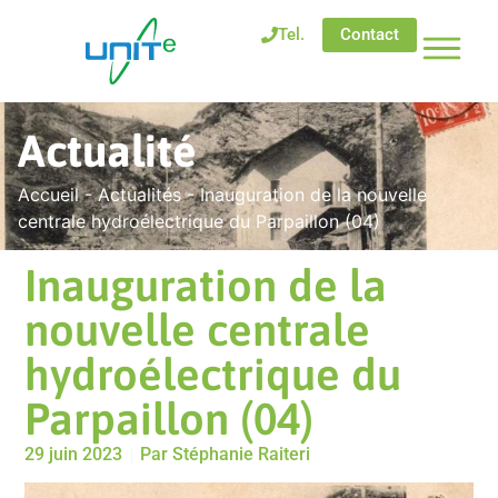
Tel.
Contact
Actualité
Accueil
-
Actualités
-
Inauguration de la nouvelle
centrale hydroélectrique du Parpaillon (04)
Inauguration de la
nouvelle centrale
hydroélectrique du
Parpaillon (04)
29 juin 2023
Par
Stéphanie Raiteri