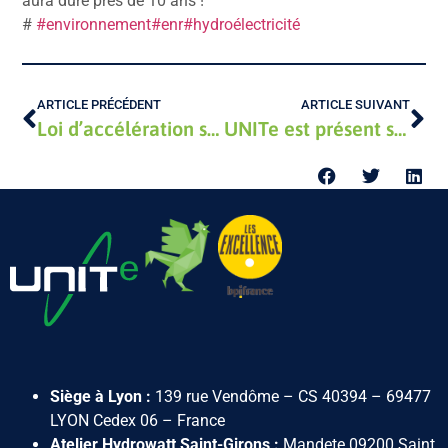
aura duré près de 10 ans !
#
#environnement
#enr
#hydroélectricité
ARTICLE PRÉCÉDENT
ARTICLE SUIVANT
Loi d’accélération sur les Energies Renouvelables (AER)
UNITe est présent sur Welcome to the Jungle
Siège à Lyon :
139 rue Vendôme – CS 40394 – 69477
LYON Cedex 06 – France
Atelier Hydrowatt Saint-Girons :
Mandete 09200 Saint