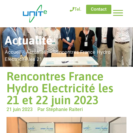
Tel.
Contact
Actualité
Accueil
-
Actualités
-
Rencontres France Hydro
Electricité les 21 et 22 juin 2023
Rencontres France
Hydro Electricité les
21 et 22 juin 2023
21 juin 2023
Par
Stéphanie Raiteri