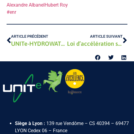
Alexandre Albanel
Hubert Roy
#enr
ARTICLE PRÉCÉDENT
ARTICLE SUIVANT
UNITe-HYDROWATT remporte un nouveau projet hydroélectrique
Loi d’accélération sur les Energies Renouvelables (AER)
Siège à Lyon :
139 rue Vendôme – CS 40394 – 69477
LYON Cedex 06 – France