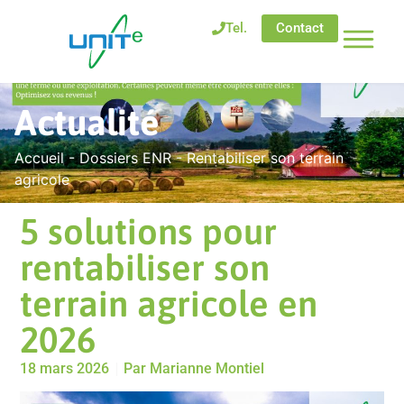
Tel.
Contact
Actualité
Accueil
-
Dossiers ENR
-
Rentabiliser son terrain
agricole
5 solutions pour
rentabiliser son
terrain agricole en
2026
18 mars 2026
Par
Marianne Montiel