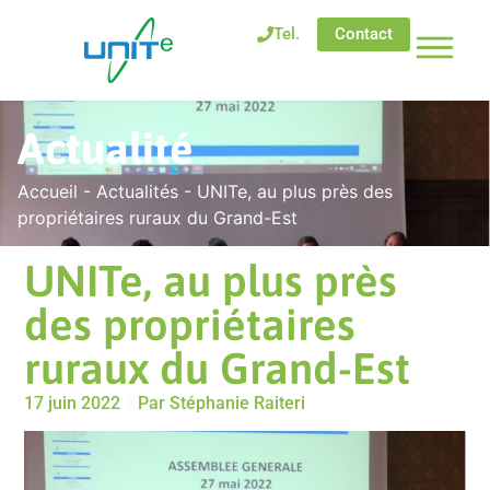
Tel.
Contact
Actualité
Accueil
-
Actualités
-
UNITe, au plus près des
propriétaires ruraux du Grand-Est
UNITe, au plus près
des propriétaires
ruraux du Grand-Est
17 juin 2022
Par
Stéphanie Raiteri