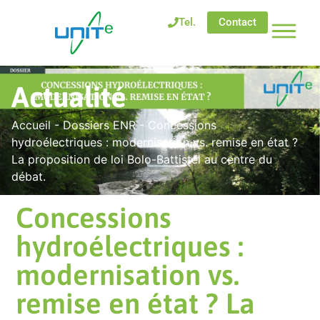
Tel.
Contact
Actualité
Accueil
-
Dossiers ENR
-
Concessions
hydroélectriques : modernisation vs. remise en état ?
La proposition de loi Bolo-Battistel au centre du
débat.
Concessions
hydroélectriques :
modernisation vs.
remise en état ? La