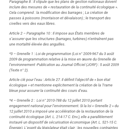
Paragraphe 8 : Il stipule que les plans de gestion nationaux doivent
inclure des mesures de « restauration de la continuité écologique ».
Cela comprend : la modification des barrages ; La création de
passes à poissons (montaison et dévalaison) ; le transport des
civelles vers des eaux libres.
Article 2 – Paragraphe 10 : Il impose aux États membres de
s’assurer que les structures (barrages, turbines) n’entraînent pas
une mortalité élevée des anguilles.
*3 – Grenelle 1 : Loi de programmation (Loi n° 2009-967 du 3 août
2009 de programmation relative à la mise en œuvre du Grenelle de
l’environnement -Publication au Journal Officiel (JORF) : 5 août 2009
(Texte n° 2).
Article clé pour l’eau : Article 27. Il définit l’objectif de « bon état
écologique » et mentionne explicitement la création de la Trame
bleue pour assurer la continuité des cours d’eau.
*4 – Grenelle 2 :
Loi n° 2010-788 du 12 juillet 2010 portant
engagement national pour l’environnement. Si la loi « Grenelle 2 » du
12 juillet 2010 a imposé une accélération de la restauration de la
continuité écologique (Art. L. 214-17 C. Env.), elle a parallèlement
instauré un dispositif de sécurisation économique (Art. L. 521-15 C.
Énergie). L’esprit du législateur était clair : les nouvelles contraintes