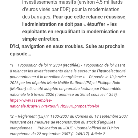
investissements massifs (environ 4,5 milliards
d’euros visés par EDF) pour la modernisation
des barrages.
Pour que cette relance réussisse,
l’administration ne doit pas « étouffer » les
exploitants en requalifiant la modernisation en
simple entretien.
D’ici, navigation en eaux troubles.
Suite au prochain
épisode…
*1 – Proposition de loi n° 2334 (rectifiée), « Proposition de loi visant
à relancer les investissements dans le secteur de l’hydroélectricité
pour contribuer à la transition énergétique » – Déposée le 13 janvier
2026 par les députés Marie-Noëlle Battistel (PS) et Philippe Bolo
(MoDem), elle a été adoptée en première lecture par l’Assemblée
nationale le 5 février 2026 (transmise au Sénat sous le n° 359).
https://www.assemblee-
nationale.fr/dyn/17/textes/l17b2334_proposition-loi
*2 – Règlement (CE) n° 1100/2007 du Conseil du 18 septembre 2007
instituant des mesures de reconstitution du stock d’anguilles
européennes — Publication au JOUE : Journal officiel de l’Union
européenne du 22 septembre 2007 (L 248/17). Article 2 –