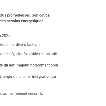
s plus prometteuses.
Son coût a
 des besoins énergétiques
in 2025.
liquer par divers facteurs :
dres législatifs stables et incitatifs
te un défi majeur
, notamment pour
’énergie
ou encore l’
intégration au
d’autres freinent encore la