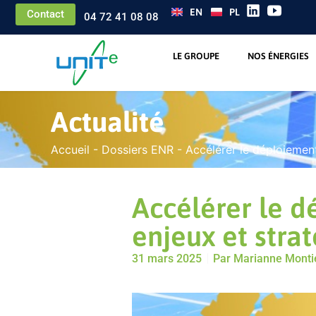
EN
PL
Contact
04 72 41 08 08
LE GROUPE
NOS ÉNERGIES
Actualité
Accueil
-
Dossiers ENR
-
Accélérer le déploiement
Accélérer le d
enjeux et strat
31 mars 2025
Par
Marianne Monti