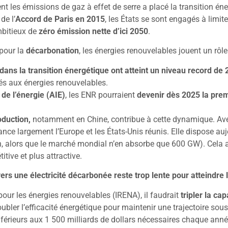
nt les émissions de gaz à effet de serre a placé la transition én
de l’
Accord de Paris en 2015
, les États se sont engagés à limit
mbitieux de
zéro émission nette d’ici 2050
.
 pour la
décarbonation
, les énergies renouvelables jouent un rôle
ans la transition énergétique ont atteint un niveau record de 2
s aux énergies renouvelables.
de l’énergie (AIE)
, les ENR pourraient
devenir dès 2025 la premi
oduction,
notamment en Chine, contribue à cette dynamique. A
ance largement l’Europe et les États-Unis réunis. Elle dispose au
, alors que le marché mondial n’en absorbe que 600 GW). Cela a 
itive et plus attractive.
 vers une électricité décarbonée reste trop lente pour atteindre 
pour les énergies renouvelables (IRENA), il faudrait
tripler la ca
ubler l’efficacité énergétique pour maintenir une trajectoire sou
férieurs aux 1 500 milliards de dollars nécessaires chaque année