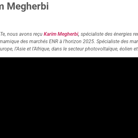
im Megherbi
ITe, nous avons reçu
Karim Megherbi
,
spécialiste des énergies r
ynamique des marchés ENR à l’horizon 2025. Spécialiste des mar
rope, l’Asie et l’Afrique, dans le secteur photovoltaïque, éolien e