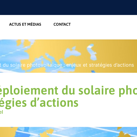
ACTUS ET MÉDIAS
CONTACT
 du solaire photovoltaïque : enjeux et stratégies d’actions
éploiement du solaire pho
égies d’actions
el