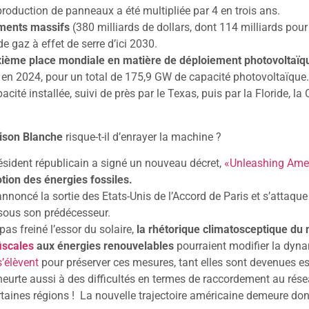
 production de panneaux a été multipliée par 4 en trois ans.
ements massifs
(380 milliards de dollars, dont 114 milliards pour l
e gaz à effet de serre d’ici 2030.
ième place mondiale en matière de déploiement photovoltaïque
s en 2024, pour un total de 175,9 GW de capacité photovoltaïque
cité installée, suivi de près par le Texas, puis par la Floride, la 
ison Blanche
risque-t-il d’enrayer la machine ?
résident républicain a signé un nouveau décret,
«Unleashing Ame
tion des énergies fossiles.
nnoncé la sortie des Etats-Unis de l’Accord de Paris et s’attaque
sous son prédécesseur.
as freiné l’essor du solaire,
la rhétorique climatosceptique du 
fiscales
aux énergies renouvelables
pourraient modifier la dyn
s’élèvent
pour préserver ces mesures, tant elles sont devenues ess
heurte aussi à des difficultés en termes de raccordement au rése
rtaines régions ! La nouvelle trajectoire américaine demeure don