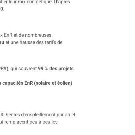
ier leur mix énergétique. D’après
30
.
aux EnR et de nombreuses
au
et une hausse des tarifs de
PPA)
, qui couvrent
99 % des projets
capacités EnR (solaire et éolien)
000 heures d’ensoleillement par an et
qui remplacent peu à peu les