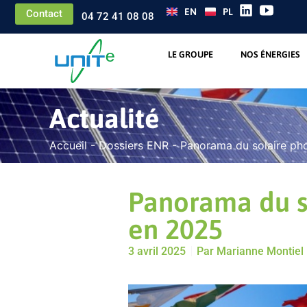
EN
PL
Contact
04 72 41 08 08
LE GROUPE
NOS ÉNERGIES
Actualité
Accueil
-
Dossiers ENR
-
Panorama du solaire ph
Panorama du s
en 2025
3 avril 2025
Par
Marianne Montiel