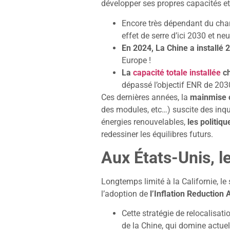
développer ses propres capacités et
Encore très dépendant du char
effet de serre d’ici 2030 et ne
En 2024, La Chine a installé 
Europe !
La
capacité totale installée
ch
dépassé l’objectif ENR de 2030
Ces dernières années, la
mainmise c
des modules, etc…) suscite des inqui
énergies renouvelables,
les politiq
redessiner les équilibres futurs.
Aux États-Unis, le
Longtemps limité à la Californie, l
l’adoption de
l’Inflation Reduction 
Cette stratégie de relocalisat
de la Chine, qui domine actu