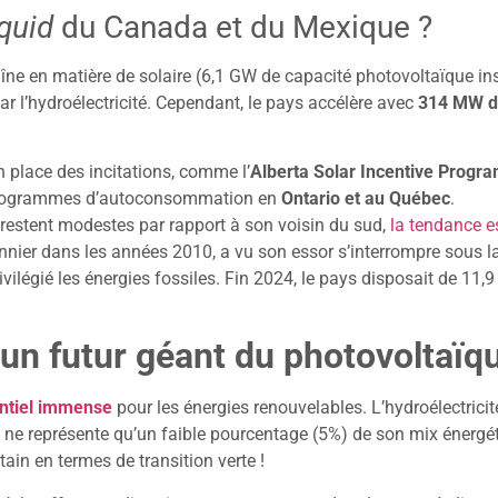
quid
du Canada et du Mexique ?
raîne en matière de solaire (6,1 GW de capacité photovoltaïque in
r l’hydroélectricité. Cependant, le pays accélère avec
314 MW de
 place des incitations, comme l’
Alberta Solar Incentive Progr
les programmes d’autoconsommation en
Ontario et au Québec
.
restent modestes par rapport à son voisin du sud,
la tendance es
onnier dans les années 2010, a vu son essor s’interrompre sous l
rivilégié les énergies fossiles. Fin 2024, le pays disposait de 1
 un futur géant du photovoltaïq
ntiel immense
pour les énergies renouvelables. L’hydroélectric
on ne représente qu’un faible pourcentage (5%) de son mix éner
ain en termes de transition verte !