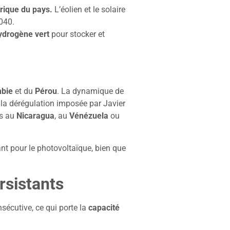
trique du pays.
L’éolien et le solaire
2040.
hydrogène vert
pour stocker et
bie
et du
Pérou
. La dynamique de
, la dérégulation imposée par Javier
es au
Nicaragua
, au
Vénézuela
ou
ant pour le photovoltaïque, bien que
rsistants
nsécutive, ce qui porte la
capacité