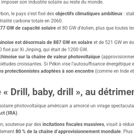
 imposer son industrie solaire au reste du monde.
bon, le pays s’est fixé des
objectifs climatiques ambitieux
: sta
utralité carbone totale en 2060.
277 GW de capacité solaire
et 80 GW d’éolien, plus que toutes le
inoise est désormais de 887 GW en solaire
et de 521 GW en éol
 fixé par Xi Jinping, qui était de 1200 GW.
hinoise sur la chaîne de valeur photovoltaïque
(approvisionnem
études croissantes. Si Pékin vise l’autosuffisance énergétique et
ues protectionnistes adoptées à son encontre
(comme en Inde et
 « Drill, baby, drill », au détrim
e solaire photovoltaïque américain a amorcé un virage spectacul
Act (IRA)
.
ion, soutenue par des
incitations fiscales massives
, visait à réd
ellement
80 % de la chaîne d’approvisionnement mondiale
. Plus