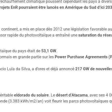
réchauffement climatique poussent cependant les pays à diversif
ojets EnR pourraient être lancés en Amérique du Sud d’ici 20
u continent, a mis en place dès 2012 une législation favorable 
essor rapide du photovoltaïque a entraîné une
saturation du rése
ltaïque du pays était de
53,1 GW
.
rmais en grande partie sur les
Power Purchase Agreements (
cio Lula da Silva, a d’ores et déjà annoncé
217 GW de nouvelles 
véritable
eldorado du solaire
. Le
désert d’Atacama
, avec ses 4 
monde (3.383 kWh/m2/an) voit fleurir les parcs photovoltaïques 