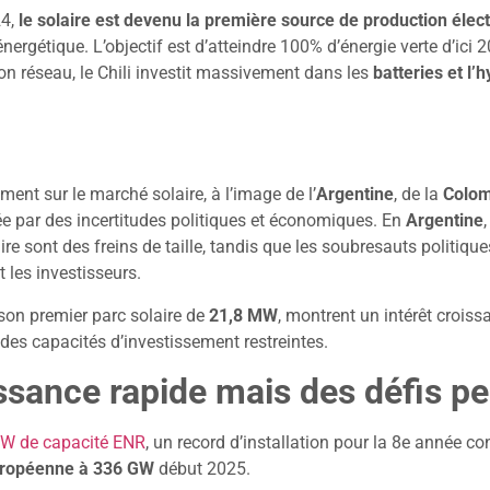
24,
le solaire est devenu la première source de production élec
ergétique. L’objectif est d’atteindre 100% d’énergie verte d’ici 
n réseau, le Chili investit massivement dans les
batteries et l’
ent sur le marché solaire, à l’image de l’
Argentine
, de la
Colom
 par des incertitudes politiques et économiques. En
Argentine
aire sont des freins de taille, tandis que les soubresauts politiqu
t les investisseurs.
 son premier parc solaire de
21,8 MW
, montrent un intérêt croiss
 des capacités d’investissement restreintes.
ssance rapide mais des défis pe
 GW de capacité ENR
, un record d’installation pour la 8e année co
uropéenne à
336 GW
début 2025.