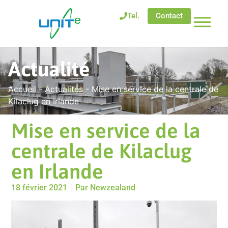
Tel.
Contact
Actualité
Accueil
-
Actualités
-
Mise en service de la centrale de
Kilaclug en Irlande
Mise en service de la
centrale de Kilaclug
en Irlande
18 février 2021
Par
Newzealand