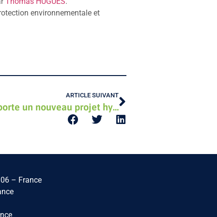
ar
Thomas HUGUES
.
protection environnementale et
ARTICLE SUIVANT
UNITe-HYDROWATT remporte un nouveau projet hydroélectrique
06 – France
ance
ance