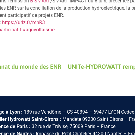
ans l’émission
B SMART
/SMART IMPACT du 6 juin, présentée p
des ENR sur la conciliation de la production hydroélectrique, la 
ent participatif de projets ENR.
 :
https://urlz.fr/mhR3
rticipatif
#agrivoltaïsme
nnat du monde des ENR
ge à Lyon :
139 rue Vendôme – CS 40394 – 69477 LYON Cedex 
lier Hydrowatt Saint-Girons :
Mandete 09200 Saint Girons – Fr
nce de Paris :
32 rue de Trévise, 75009 Paris – France
nce de Nantes :
Impasse du Petit Chatelier 44300 Nantes – Fr