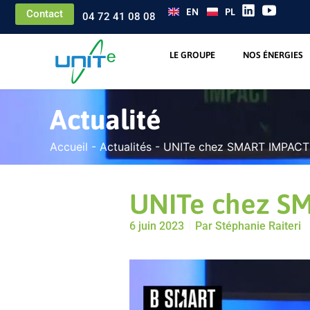
EN
PL
Contact
04 72 41 08 08
LE GROUPE
NOS ÉNERGIES
Actualité
Accueil
-
Actualités
-
UNITe chez SMART IMPACT
UNITe chez S
6 juin 2023
Par
Stéphanie Raiteri