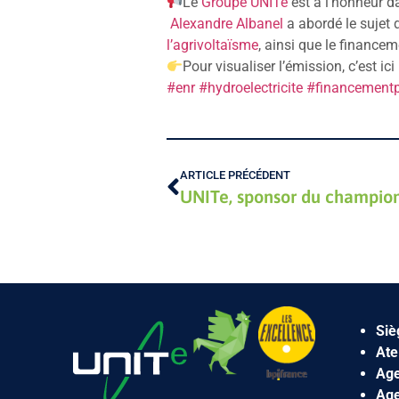
Le
Groupe UNITe
est à l’honneur d
Alexandre Albanel
a abordé le sujet 
l’agrivoltaïsme
, ainsi que le financem
Pour visualiser l’émission, c’est ici
#enr
#hydroelectricite
#financementpa
ARTICLE PRÉCÉDENT
UNITe, sponsor du champio
Siè
Ate
Age
Age